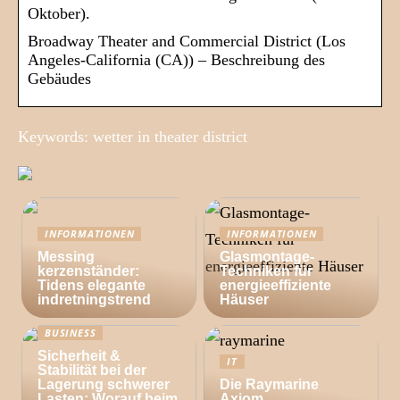
Oktober).
Broadway Theater and Commercial District (Los
Angeles-California (CA)) – Beschreibung des
Gebäudes
Keywords: wetter in theater district
INFORMATIONEN
INFORMATIONEN
Messing
Glasmontage-
kerzenständer:
Techniken für
Tidens elegante
energieeffiziente
indretningstrend
Häuser
BUSINESS
Sicherheit &
IT
Stabilität bei der
Lagerung schwerer
Die Raymarine
Lasten: Worauf beim
Axiom