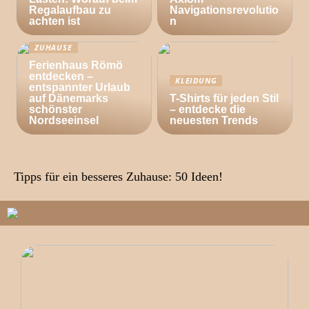
Regalaufbau zu
Navigationsrevolutio
achten ist
n
ZUHAUSE
Ferienhaus Römö
entdecken –
KLEIDUNG
entspannter Urlaub
auf Dänemarks
T-Shirts für jeden Stil
schönster
– entdecke die
Nordseeinsel
neuesten Trends
Tipps für ein besseres Zuhause: 50 Ideen!