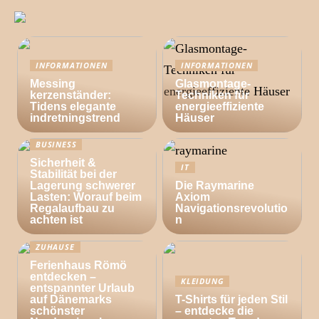
INFORMATIONEN
INFORMATIONEN
Messing
Glasmontage-
kerzenständer:
Techniken für
Tidens elegante
energieeffiziente
indretningstrend
Häuser
BUSINESS
Sicherheit &
IT
Stabilität bei der
Lagerung schwerer
Die Raymarine
Lasten: Worauf beim
Axiom
Regalaufbau zu
Navigationsrevolutio
achten ist
n
ZUHAUSE
Ferienhaus Römö
entdecken –
KLEIDUNG
entspannter Urlaub
auf Dänemarks
T-Shirts für jeden Stil
schönster
– entdecke die