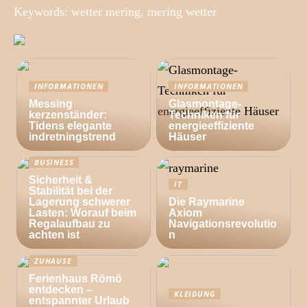
Keywords: wetter mering, mering wetter
INFORMATIONEN
INFORMATIONEN
Messing
Glasmontage-
kerzenständer:
Techniken für
Tidens elegante
energieeffiziente
indretningstrend
Häuser
BUSINESS
Sicherheit &
IT
Stabilität bei der
Lagerung schwerer
Die Raymarine
Lasten: Worauf beim
Axiom
Regalaufbau zu
Navigationsrevolutio
achten ist
n
ZUHAUSE
Ferienhaus Römö
entdecken –
KLEIDUNG
entspannter Urlaub