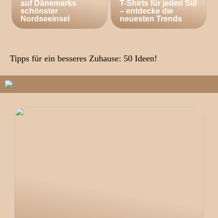
auf Dänemarks
T-Shirts für jeden Stil
schönster
– entdecke die
Nordseeinsel
neuesten Trends
Tipps für ein besseres Zuhause: 50 Ideen!