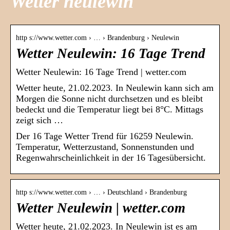
Wetter neulewin
http s://www.wetter.com › … › Brandenburg › Neulewin
Wetter Neulewin: 16 Tage Trend
Wetter Neulewin: 16 Tage Trend | wetter.com
Wetter heute, 21.02.2023. In Neulewin kann sich am
Morgen die Sonne nicht durchsetzen und es bleibt
bedeckt und die Temperatur liegt bei 8°C. Mittags
zeigt sich …
Der 16 Tage Wetter Trend für 16259 Neulewin.
Temperatur, Wetterzustand, Sonnenstunden und
Regenwahrscheinlichkeit in der 16 Tagesübersicht.
http s://www.wetter.com › … › Deutschland › Brandenburg
Wetter Neulewin | wetter.com
Wetter heute, 21.02.2023. In Neulewin ist es am