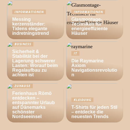
INFORMATIONEN
INFORMATIONEN
Messing
Glasmontage-
kerzenständer:
Techniken für
Tidens elegante
energieeffiziente
indretningstrend
Häuser
BUSINESS
Sicherheit &
IT
Stabilität bei der
Lagerung schwerer
Die Raymarine
Lasten: Worauf beim
Axiom
Regalaufbau zu
Navigationsrevolutio
achten ist
n
ZUHAUSE
Ferienhaus Römö
entdecken –
KLEIDUNG
entspannter Urlaub
auf Dänemarks
T-Shirts für jeden Stil
schönster
– entdecke die
Nordseeinsel
neuesten Trends