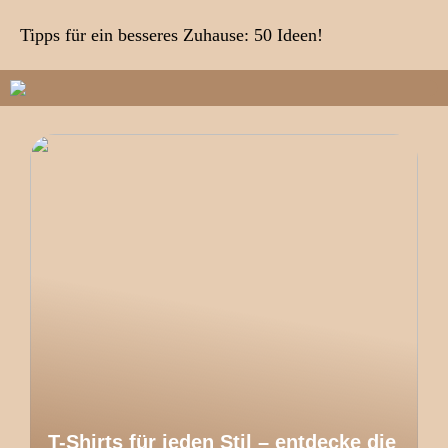
Tipps für ein besseres Zuhause: 50 Ideen!
T-Shirts für jeden Stil – entdecke die