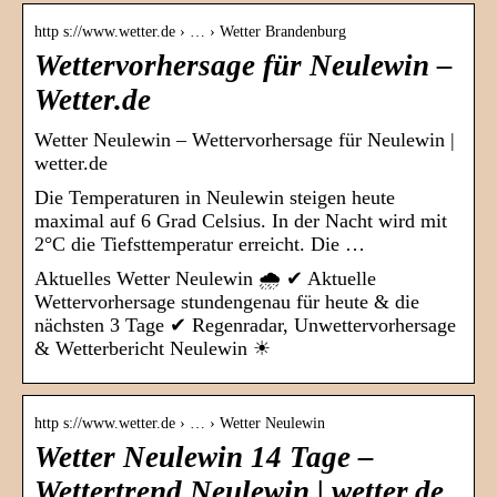
http s://www.wetter.de › … › Wetter Brandenburg
Wettervorhersage für Neulewin –
Wetter.de
Wetter Neulewin – Wettervorhersage für Neulewin |
wetter.de
Die Temperaturen in Neulewin steigen heute
maximal auf 6 Grad Celsius. In der Nacht wird mit
2°C die Tiefsttemperatur erreicht. Die …
Aktuelles Wetter Neulewin 🌧️ ✔ Aktuelle
Wettervorhersage stundengenau für heute & die
nächsten 3 Tage ✔ Regenradar, Unwettervorhersage
& Wetterbericht Neulewin ☀
http s://www.wetter.de › … › Wetter Neulewin
Wetter Neulewin 14 Tage –
Wettertrend Neulewin | wetter.de