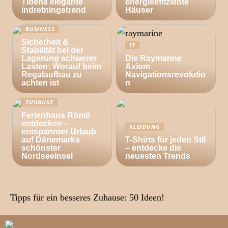
Tidens elegante
energieeffiziente
indretningstrend
Häuser
BUSINESS
Sicherheit &
IT
Stabilität bei der
Lagerung schwerer
Die Raymarine
Lasten: Worauf beim
Axiom
Regalaufbau zu
Navigationsrevolutio
achten ist
n
ZUHAUSE
Ferienhaus Römö
entdecken –
KLEIDUNG
entspannter Urlaub
auf Dänemarks
T-Shirts für jeden Stil
schönster
– entdecke die
Nordseeinsel
neuesten Trends
Tipps für ein besseres Zuhause: 50 Ideen!