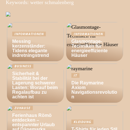
Keywords: wetter schmalenberg
INFORMATIONEN
INFORMATIONEN
Messing
Glasmontage-
kerzenständer:
Techniken für
Tidens elegante
energieeffiziente
indretningstrend
Häuser
BUSINESS
Sicherheit &
IT
Stabilität bei der
Lagerung schwerer
Die Raymarine
Lasten: Worauf beim
Axiom
Regalaufbau zu
Navigationsrevolutio
achten ist
n
ZUHAUSE
Ferienhaus Römö
entdecken –
KLEIDUNG
entspannter Urlaub
auf Dänemarks
T-Shirts für jeden Stil