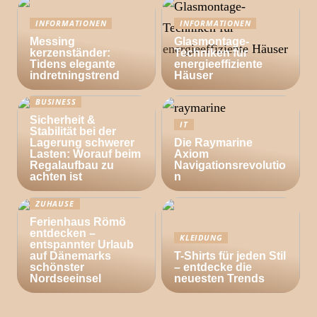
INFORMATIONEN
INFORMATIONEN
Messing
Glasmontage-
kerzenständer:
Techniken für
Tidens elegante
energieeffiziente
indretningstrend
Häuser
BUSINESS
Sicherheit &
IT
Stabilität bei der
Lagerung schwerer
Die Raymarine
Lasten: Worauf beim
Axiom
Regalaufbau zu
Navigationsrevolutio
achten ist
n
ZUHAUSE
Ferienhaus Römö
entdecken –
KLEIDUNG
entspannter Urlaub
auf Dänemarks
T-Shirts für jeden Stil
schönster
– entdecke die
Nordseeinsel
neuesten Trends