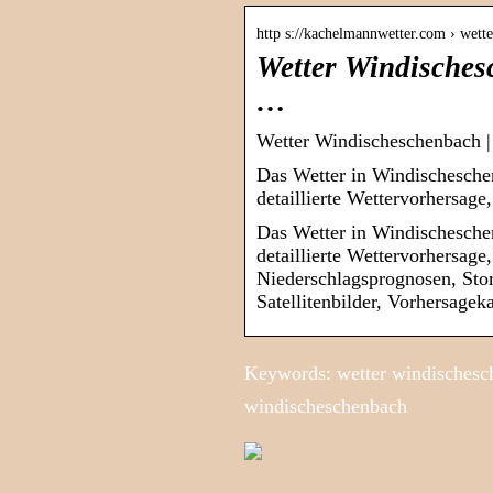
http s://kachelmannwetter.com › wet
Wetter Windisches
…
Wetter Windischeschenbach |
Das Wetter in Windischesche
detaillierte Wettervorhersag
Das Wetter in Windischesche
detaillierte Wettervorhersag
Niederschlagsprognosen, Sto
Satellitenbilder, Vorhersageka
Keywords: wetter windischesch
windischeschenbach