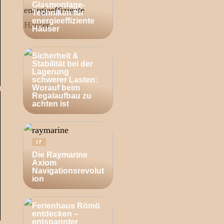
Glasmontage-
Techniken für
energieeffiziente
Häuser
BUSINESS
Sicherheit &
Stabilität bei der
Lagerung
schwerer Lasten:
Worauf beim
Regalaufbau zu
achten ist
IT
Die Raymarine
Axiom
Navigationsrevolut
ion
ZUHAUSE
Ferienhaus Römö
entdecken –
entspannter