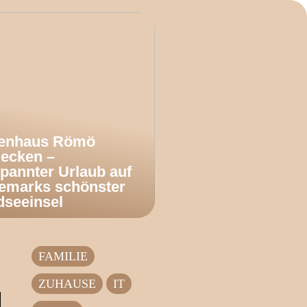
ienhaus Römö
decken –
pannter Urlaub auf
emarks schönster
dseeinsel
FAMILIE
ZUHAUSE
IT