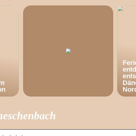
Fer
ent
ents
om
Dän
on
Nor
cheschenbach