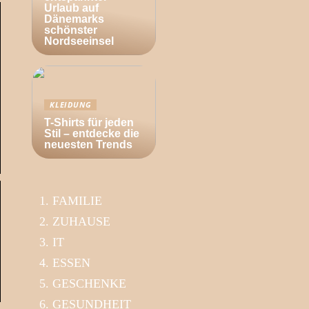
Urlaub auf
Dänemarks
schönster
Nordseeinsel
KLEIDUNG
T-Shirts für jeden
Stil – entdecke die
neuesten Trends
FAMILIE
ZUHAUSE
IT
ESSEN
GESCHENKE
GESUNDHEIT