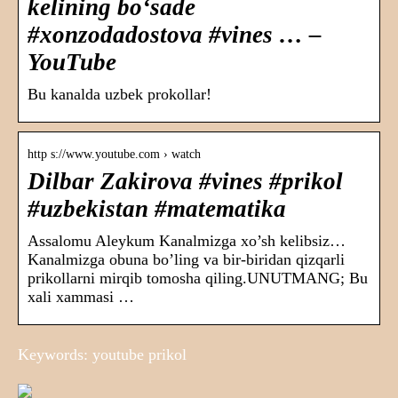
kelining boʻsade
#xonzodadostova #vines … –
YouTube
Bu kanalda uzbek prokollar!
http s://www.youtube.com › watch
Dilbar Zakirova #vines #prikol
#uzbekistan #matematika
Assalomu Aleykum Kanalmizga xo’sh kelibsiz…
Kanalmizga obuna bo’ling va bir-biridan qizqarli
prikollarni mirqib tomosha qiling.UNUTMANG; Bu
xali xammasi …
Keywords: youtube prikol