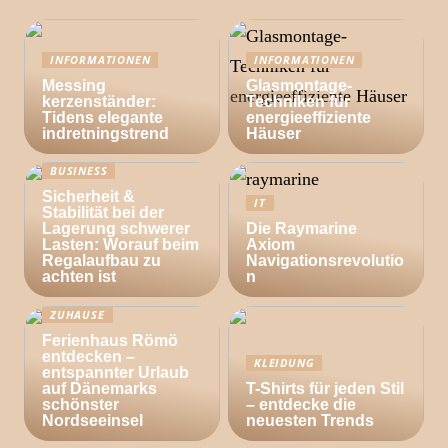
INFORMATIONEN
INFORMATIONEN
Messing
Glasmontage-
kerzenständer:
Techniken für
Tidens elegante
energieeffiziente
indretningstrend
Häuser
BUSINESS
Sicherheit &
IT
Stabilität bei der
Lagerung schwerer
Die Raymarine
Lasten: Worauf beim
Axiom
Regalaufbau zu
Navigationsrevolutio
achten ist
n
ZUHAUSE
Ferienhaus Römö
entdecken –
KLEIDUNG
entspannter Urlaub
auf Dänemarks
T-Shirts für jeden Stil
schönster
– entdecke die
Nordseeinsel
neuesten Trends