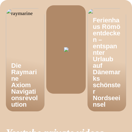
Ferienha
us Römö
entdecke
n –
entspan
nter
Urlaub
Die
auf
Raymari
Dänemar
ne
ks
Axiom
schönste
Navigati
r
onsrevol
Nordseei
ution
nsel