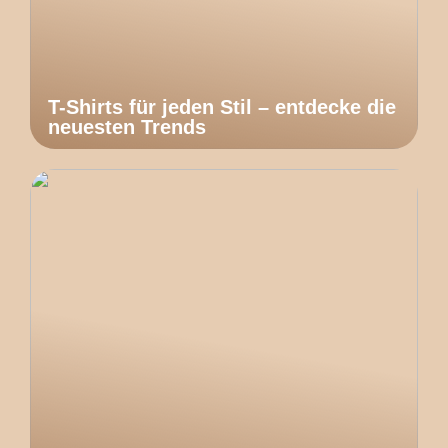
T-Shirts für jeden Stil – entdecke die
neuesten Trends