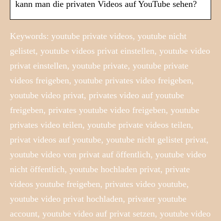
kann man die privaten Videos auf YouTube sehen?
Keywords: youtube private videos, youtube nicht
gelistet, youtube videos privat einstellen, youtube video
privat einstellen, youtube private, youtube private
videos freigeben, youtube privates video freigeben,
youtube video privat, privates video auf youtube
freigeben, privates youtube video freigeben, youtube
privates video teilen, youtube private videos teilen,
privat videos auf youtube, youtube nicht gelistet privat,
youtube video von privat auf öffentlich, youtube video
nicht öffentlich, youtube hochladen privat, private
videos youtube freigeben, privates video youtube,
youtube video privat hochladen, privater youtube
account, youtube video auf privat setzen, youtube video