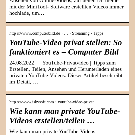
Ansehen von Online-Videos, auf denen ich meine
mit der MiniTool- Software erstellten Videos immer
hochlade, um…
http s://www.computerbild.de › … › Streaming › Tipps
YouTube-Video privat stellen: So
funktioniert es – Computer Bild
24.08.2022 — YouTube-Privatvideo | Tipps zum
Erstellen, Teilen, Ansehen und Herunterladen eines
privaten YouTube-Videos. Dieser Artikel beschreibt
im Detail, …
http s://www.iskysoft.com › youtube-video-privat
Wie kann man private YouTube-
Videos erstellen/teilen …
Wie kann man private YouTube-Videos