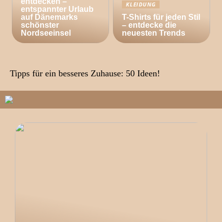
entdecken –
KLEIDUNG
entspannter Urlaub
auf Dänemarks
T-Shirts für jeden Stil
schönster
– entdecke die
Nordseeinsel
neuesten Trends
Tipps für ein besseres Zuhause: 50 Ideen!