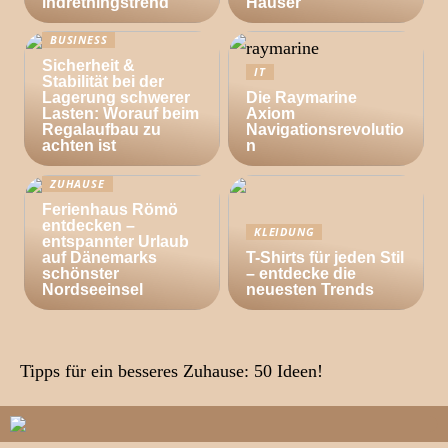
indretningstrend
Häuser
BUSINESS
Sicherheit &
IT
Stabilität bei der
Lagerung schwerer
Die Raymarine
Lasten: Worauf beim
Axiom
Regalaufbau zu
Navigationsrevolutio
achten ist
n
ZUHAUSE
Ferienhaus Römö
entdecken –
KLEIDUNG
entspannter Urlaub
auf Dänemarks
T-Shirts für jeden Stil
schönster
– entdecke die
Nordseeinsel
neuesten Trends
Tipps für ein besseres Zuhause: 50 Ideen!