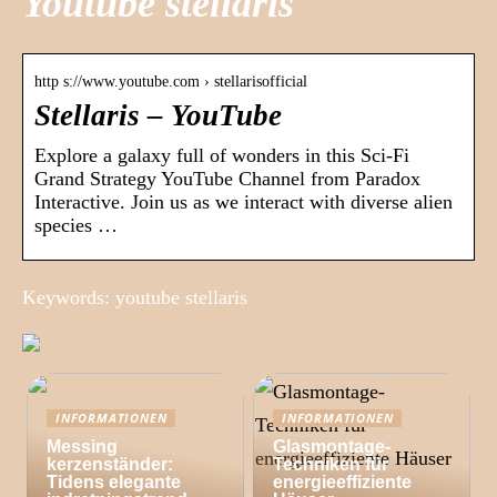
Youtube stellaris
http s://www.youtube.com › stellarisofficial
Stellaris – YouTube
Explore a galaxy full of wonders in this Sci-Fi
Grand Strategy YouTube Channel from Paradox
Interactive. Join us as we interact with diverse alien
species …
Keywords: youtube stellaris
INFORMATIONEN
INFORMATIONEN
Messing
Glasmontage-
kerzenständer:
Techniken für
Tidens elegante
energieeffiziente