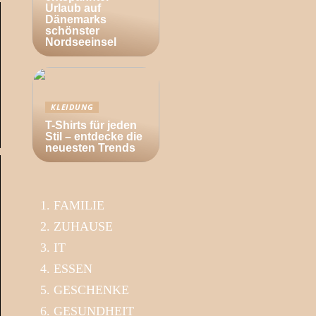
Urlaub auf
Dänemarks
schönster
Nordseeinsel
KLEIDUNG
T-Shirts für jeden
Stil – entdecke die
neuesten Trends
FAMILIE
ZUHAUSE
IT
ESSEN
GESCHENKE
GESUNDHEIT