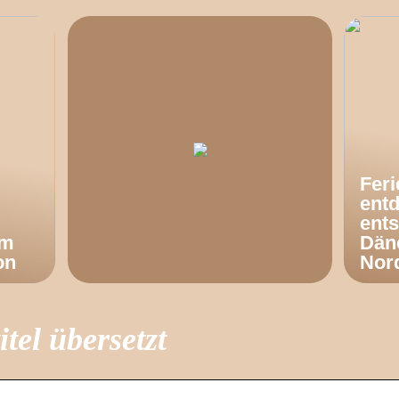
Fer
ent
ents
om
Dän
on
Nor
itel übersetzt