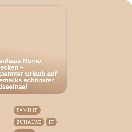
ienhaus Römö
decken –
pannter Urlaub auf
emarks schönster
dseeinsel
FAMILIE
ZUHAUSE
IT