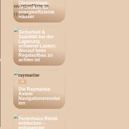
Glasmontage-
Techniken für
energieeffiziente
Häuser
BUSINESS
Sicherheit &
Stabilität bei der
Lagerung
schwerer Lasten:
Worauf beim
Regalaufbau zu
achten ist
IT
Die Raymarine
Axiom
Navigationsrevolut
ion
ZUHAUSE
Ferienhaus Römö
entdecken –
entspannter