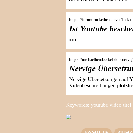
http s://forum.rocketbeans.tv › Talk ›
Ist Youtube besch
…
http s://michaelheinbockel.de › nerv
Nervige Übersetzu
Nervige Übersetzungen auf Yo
Videobeschreibungen plötzlic
Keywords: youtube video titel ü
FAMILIE
ZUHA