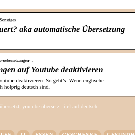
 Sonstiges
euert? aka automatische Übersetzung
ige-uebersetzungen-…
ngen auf Youtube deaktivieren
utube deaktivieren. So geht’s. Wenn englische
h holprig deutsch sind.
bersetzt, youtube übersetzt titel auf deutsch
USE
IT
ESSEN
GESCHENKE
GESUNDH