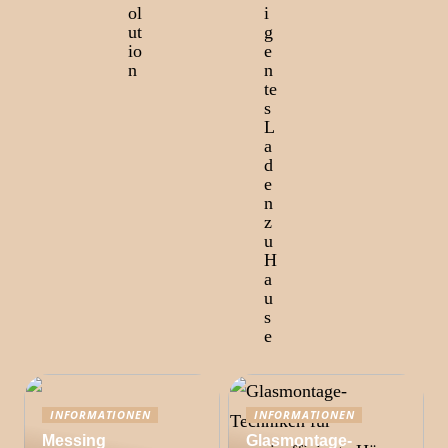
ol
i
ut
g
io
e
n
n
te
s
L
a
d
e
n
z
u
H
a
u
s
e
INFORMATIONEN
INFORMATIONEN
Messing
Glasmontage-