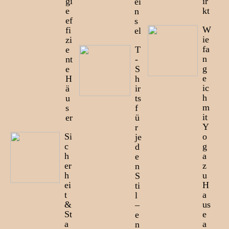
gi
ir
ei
e
kt
n
ef
s
W
fi
el
ie
zi
fa
e
T
n
nt
-
g
e
S
e
H
h
ic
ä
ir
h
u
ts
m
s
f
it
er
ü
Y
r
Si
o
je
c
g
d
h
a
e
er
z
n
h
u
S
ei
H
ti
t
a
l
&
us
–
St
e
e
a
a
n