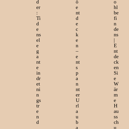
d
ö
o
er
e
hl
:
nt
be
Ti
d
fi
d
e
n
e
c
de
ns
k
ns
el
e
|
e
n
E
g
–
nt
a
e
de
nt
nt
ck
e
s
en
in
p
Si
dr
a
e
et
n
W
ni
nt
är
n
er
m
gs
U
e
tr
rl
H
e
a
au
n
u
ss
d
b
ch
a
u