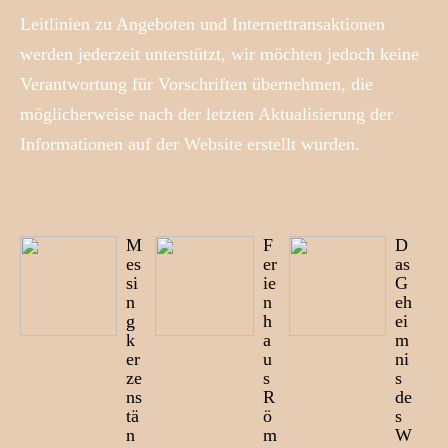
Leitlinien zu Angeboten und Internettransaktionen
werden jederzeit unterstützt, wir möchten jedoch keine
Verantwortung für Vorschriften übernehmen, die
möglicherweise nach der letzten Aktualisierung der
Informationen auf der Website erstellt wurden.
M
F
D
es
er
as
si
ie
G
n
n
eh
g
h
ei
k
a
m
er
u
ni
ze
s
s
ns
R
de
tä
ö
s
n
m
W