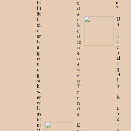
bi
n
t
lit
?
d
ät
e
U
b
c
lt
ei
k
r
d
e
a
er
d
s
L
ie
c
a
n
h
g
e
al
er
u
l
u
e
g
n
st
el
g
e
f
sc
n
ü
h
T
r
w
r
K
er
e
r
er
n
a
L
d
n
as
s
k
te
e
n:
E
n
W
nt