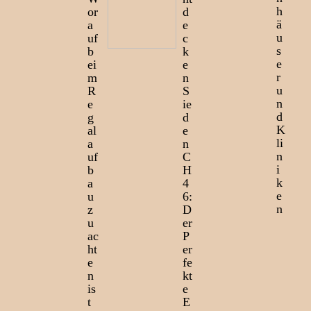
h
or
d
ä
a
e
u
uf
c
s
b
k
e
ei
e
r
m
n
u
R
S
n
e
ie
d
g
d
K
al
e
li
a
n
n
uf
C
i
b
H
k
a
4
e
u
6:
n
z
D
u
er
ac
P
ht
er
e
fe
n
kt
is
e
t
E