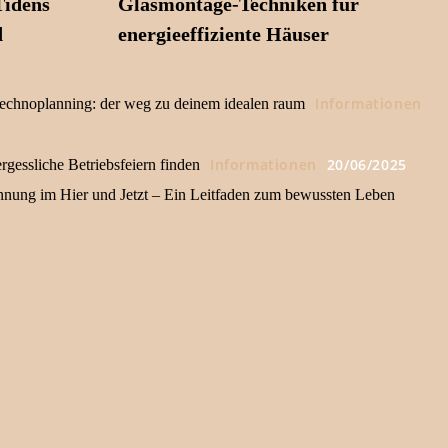
Tidens
Glasmontage-Techniken für
d
energieeffiziente Häuser
Informationen
echnoplanning: der weg zu deinem idealen raum
Informationen
20/06/2025
gessliche Betriebsfeiern finden
nnung im Hier und Jetzt – Ein Leitfaden zum bewussten Leben