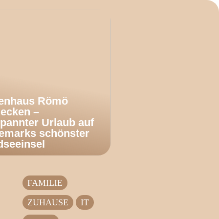
ienhaus Römö
decken –
pannter Urlaub auf
emarks schönster
dseeinsel
FAMILIE
ZUHAUSE
IT