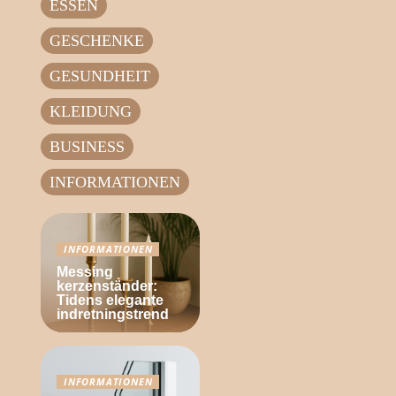
ESSEN
GESCHENKE
GESUNDHEIT
KLEIDUNG
BUSINESS
INFORMATIONEN
INFORMATIONEN
Messing
kerzenständer:
Tidens elegante
indretningstrend
INFORMATIONEN