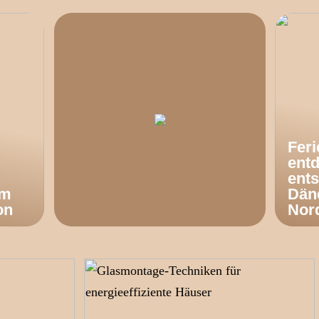
Fer
ent
ents
om
Dän
on
Nor