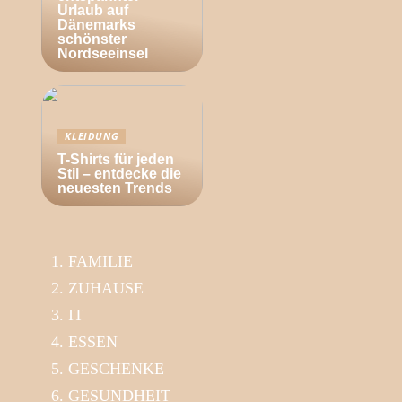
Urlaub auf
Dänemarks
schönster
Nordseeinsel
KLEIDUNG
T-Shirts für jeden
Stil – entdecke die
neuesten Trends
FAMILIE
ZUHAUSE
IT
ESSEN
GESCHENKE
GESUNDHEIT