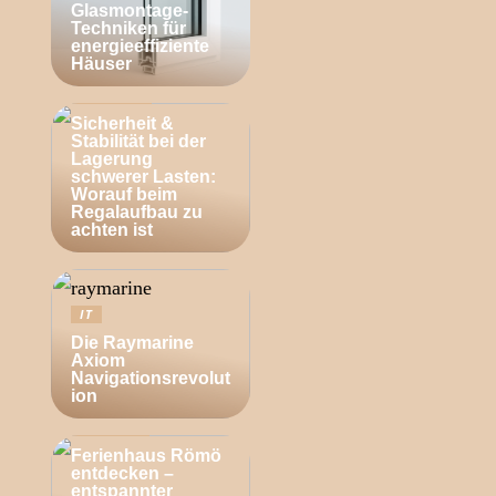
Glasmontage-
Techniken für
energieeffiziente
Häuser
BUSINESS
Sicherheit &
Stabilität bei der
Lagerung
schwerer Lasten:
Worauf beim
Regalaufbau zu
achten ist
IT
Die Raymarine
Axiom
Navigationsrevolut
ion
ZUHAUSE
Ferienhaus Römö
entdecken –
entspannter